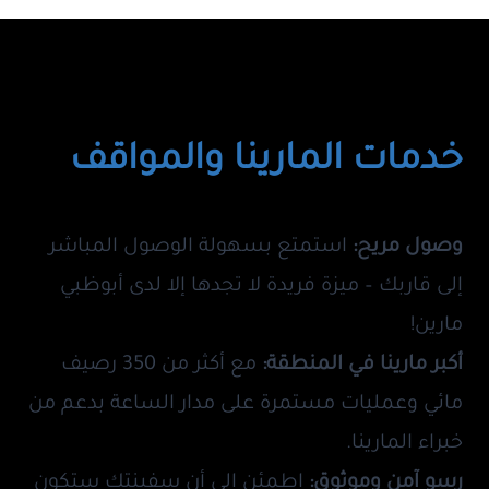
خدمات المارينا والمواقف
وصول مريح:
استمتع بسهولة الوصول المباشر
إلى قاربك – ميزة فريدة لا تجدها إلا لدى أبوظبي
مارين!
أكبر مارينا في المنطقة:
مع أكثر من 350 رصيف
مائي وعمليات مستمرة على مدار الساعة بدعم من
خبراء المارينا.
رسو آمن وموثوق:
اطمئن إلى أن سفينتك ستكون