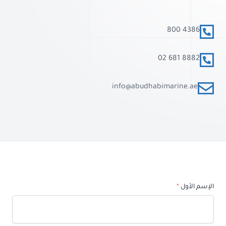
الهاتف
800 4386
الهاتف
02 681 8882
البريد الإلكتروني
info@abudhabimarine.ae
الإسم الأول
*